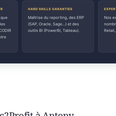
ER
HARD SKILLS GARANTIES
EXPER
 que
Maîtrise du reporting, des ERP
Nos e
les
(SAP, Oracle, Sage…) et des
nombre
 CODIR
outils BI (PowerBI, Tableau).
Retail
otre
ic2Profit à Antony