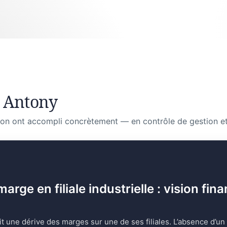
 Antony
on ont accompli concrètement — en contrôle de gestion et
ge en filiale industrielle : vision fina
it une dérive des marges sur une de ses filiales. L’absence d’un