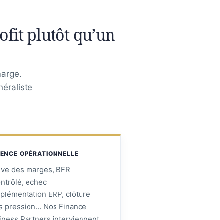
fit plutôt qu’un
marge.
éraliste
ENCE OPÉRATIONNELLE
ive des marges, BFR
ontrôlé, échec
mplémentation ERP, clôture
s pression… Nos Finance
iness Partners interviennent