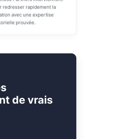
r redresser rapidement la
uation avec une expertise
torielle prouvée.
es
t de vrais