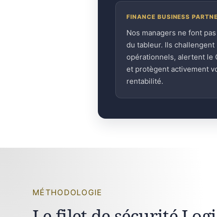
FINANCE BUSINESS PARTN
Nos managers ne font pas
du tableur. Ils challengent 
opérationnels, alertent le
et protègent activement v
rentabilité.
MÉTHODOLOGIE
Le filet de sécurité Log