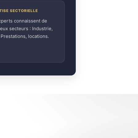
TISE SECTORIELLE
xperts connaissent de
ux secteurs : Industrie,
, Prestations, locations.