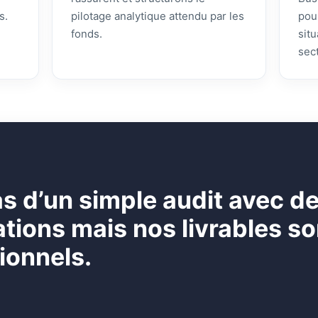
s.
pilotage analytique attendu par les
pou
fonds.
sit
sec
pas d’un simple audit avec d
ons mais nos livrables son
ionnels.