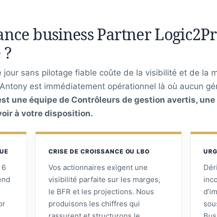
nce business Partner Logic2Pro
 ?
jour sans pilotage fiable coûte de la visibilité et de la 
 Antony est immédiatement opérationnel là où aucun gén
’est une équipe de Contrôleurs de gestion avertis, une
ir à votre disposition.
QUE
CRISE DE CROISSANCE OU LBO
URG
 6
Vos actionnaires exigent une
Dér
tend
visibilité parfaite sur les marges,
inc
le BFR et les projections. Nous
d’i
or
produisons les chiffres qui
sou
rassurent et structurons le
Bus