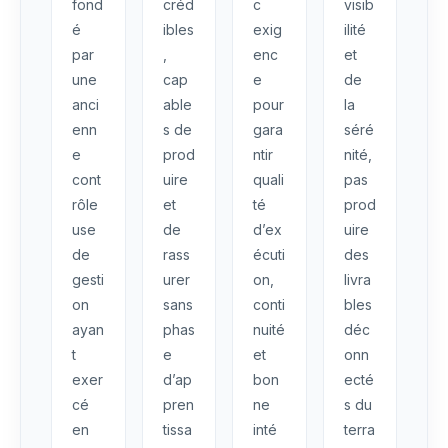
fond
créd
c
visib
é
ibles
exig
ilité
par
,
enc
et
une
cap
e
de
anci
able
pour
la
enn
s de
gara
séré
e
prod
ntir
nité,
cont
uire
quali
pas
rôle
et
té
prod
use
de
d’ex
uire
de
rass
écuti
des
gesti
urer
on,
livra
on
sans
conti
bles
ayan
phas
nuité
déc
t
e
et
onn
exer
d’ap
bon
ecté
cé
pren
ne
s du
en
tissa
inté
terra