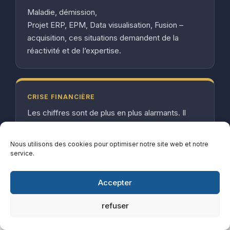
Maladie, démission,
Projet ERP, EPM, Data visualisation, Fusion –
acquisition, ces situations demandent de la
réactivité et de l’expertise.
CRISE FINANCIÈRE
Les chiffres sont de plus en plus alarmants. Il
vous faut des experts pour rapidement retrouver
de la visibilité et de la rentabilité.
Nous utilisons des cookies pour optimiser notre site web et notre
service.
Accepter
refuser
LA MISSION DE NOTRE CABINET DE CONTRÔLE DE