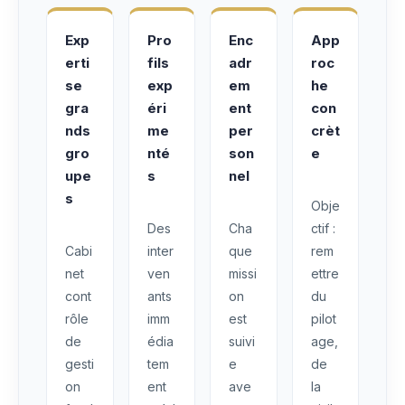
Exp
Pro
Enc
App
erti
fils
adr
roc
se
exp
em
he
gra
éri
ent
con
nds
me
per
crèt
gro
nté
son
e
upe
s
nel
s
Obje
Des
Cha
ctif :
Cabi
inter
que
rem
net
ven
missi
ettre
cont
ants
on
du
rôle
imm
est
pilot
de
édia
suivi
age,
gesti
tem
e
de
on
ent
ave
la