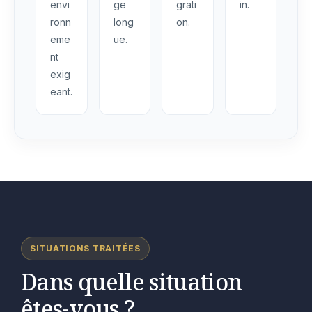
envi
ge
grati
in.
ronn
long
on.
eme
ue.
nt
exig
eant.
SITUATIONS TRAITÉES
Dans quelle situation
êtes-vous ?