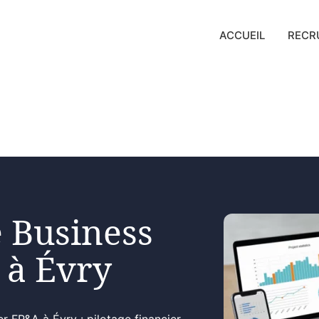
ACCUEIL
RECR
 Business
 à Évry