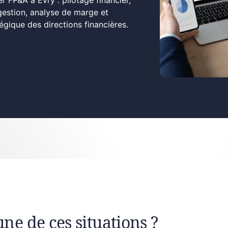
r FP&A à Évry : pilotage financier,
gestion, analyse de marge et
ique des directions financières.
une de ces situations ?