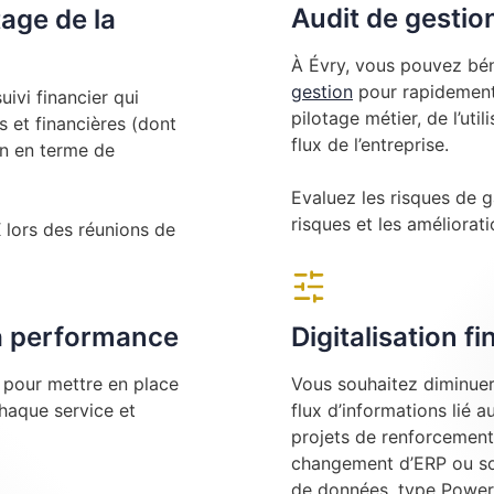
Audit de gestio
tage de la
À Évry, vous pouvez bén
gestion
pour rapidement 
ivi financier qui
pilotage métier, de l’uti
 et financières (dont
flux de l’entreprise.
on en terme de
Evaluez les risques de g
risques et les amélioratio
ors des réunions de
la performance
Digitalisation f
e pour mettre en place
Vous souhaitez diminuer 
chaque service et
flux d’informations lié 
projets de renforcement
changement d’ERP ou sou
de données, type Power 