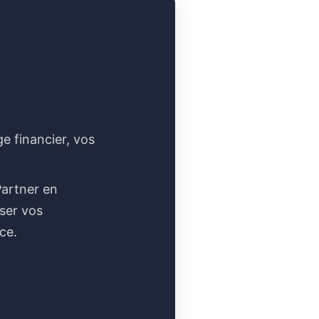
e financier, vos
Partner en
iser vos
ce.