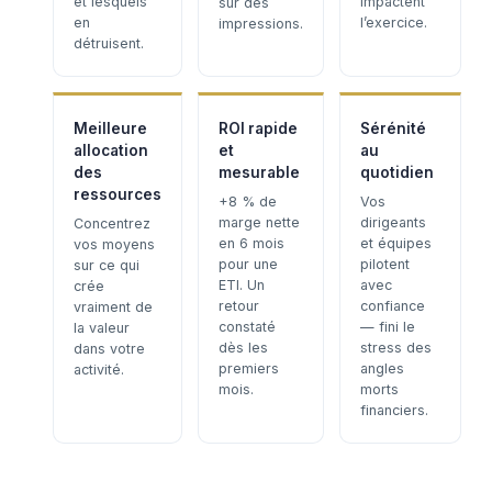
et lesquels
impactent
sur des
en
l’exercice.
impressions.
détruisent.
Meilleure
ROI rapide
Sérénité
allocation
et
au
des
mesurable
quotidien
ressources
+8 % de
Vos
marge nette
dirigeants
Concentrez
en 6 mois
et équipes
vos moyens
pour une
pilotent
sur ce qui
ETI. Un
avec
crée
retour
confiance
vraiment de
constaté
— fini le
la valeur
dès les
stress des
dans votre
premiers
angles
activité.
mois.
morts
financiers.