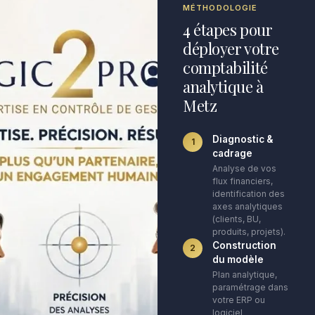
MÉTHODOLOGIE
4 étapes pour
déployer votre
comptabilité
analytique à
Metz
Diagnostic &
1
cadrage
Analyse de vos
flux financiers,
identification des
axes analytiques
(clients, BU,
produits, projets).
Construction
2
du modèle
Plan analytique,
paramétrage dans
votre ERP ou
logiciel