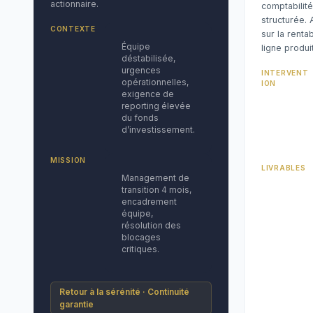
actionnaire.
comptabilité
structurée. 
CONTEXTE
sur la rentab
Équipe
ligne produit
déstabilisée,
urgences
INTERVENT
opérationnelles,
ION
exigence de
reporting élevée
du fonds
d’investissement.
MISSION
LIVRABLES
Management de
transition 4 mois,
encadrement
équipe,
résolution des
blocages
critiques.
Retour à la sérénité · Continuité
garantie