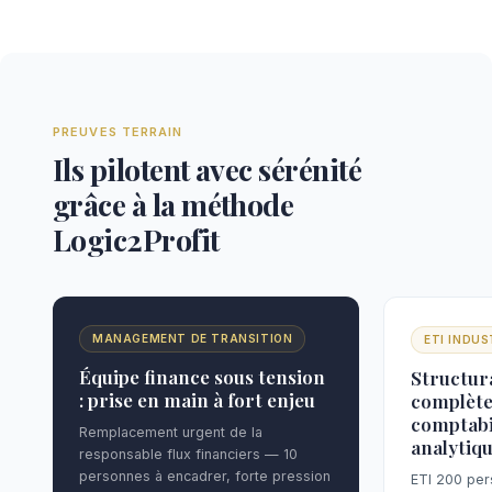
PREUVES TERRAIN
Ils pilotent avec sérénité
grâce à la méthode
Logic2Profit
MANAGEMENT DE TRANSITION
ETI INDUS
Équipe finance sous tension
Structur
: prise en main à fort enjeu
complète
comptabi
Remplacement urgent de la
analytiq
responsable flux financiers — 10
personnes à encadrer, forte pression
ETI 200 per