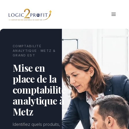
Aller
au
MENU
contenu
COMPTABILITÉ
ANALYTIQUE · METZ &
GRAND EST
Mise en
place de la
comptabilité
analytique à
Metz
Identifiez quels produits,