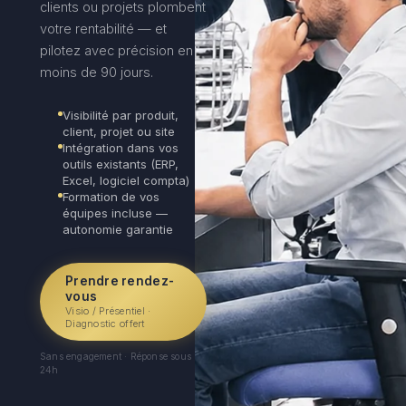
clients ou projets plombent
votre rentabilité — et
pilotez avec précision en
moins de 90 jours.
Visibilité par produit,
client, projet ou site
Intégration dans vos
outils existants (ERP,
Excel, logiciel compta)
Formation de vos
équipes incluse —
autonomie garantie
Prendre rendez-
vous
Visio / Présentiel ·
Diagnostic offert
Sans engagement · Réponse sous
24h