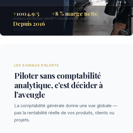
+100
4,9/5
+8 % marge nette
missions
satisfaction client
ETI industrielle · 6 mois
Depuis 2016
cabinet indépendant
LES SIGNAUX D’ALERTE
Piloter sans comptabilité
analytique, c’est décider à
l’aveugle
La comptabilité générale donne une vue globale —
pas la rentabilité réelle de vos produits, clients ou
projets.