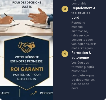
comptable.
Déploiement &
3
tableaux de
bord
Reporting
mensuel
automatisé,
tableaux co-
construits avec
vos équipes, KPIs
métier intégrés.
Formation &
4
autonomie
Vos équipes
formées jusqu’à
l’autonomie
complète — pas
de dépendance,
pas de boîte
noire.