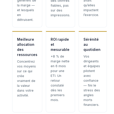
génèrent de
avant
des chiffres
la marge —
qu’elles
fiables, pas
et lesquels
impactent
sur des
en
l’exercice.
impressions.
détruisent.
Meilleure
ROI rapide
Sérénité
allocation
et
au
des
mesurable
quotidien
ressources
+8 % de
Vos
marge nette
dirigeants
Concentrez
en 6 mois
et équipes
vos moyens
pour une
pilotent
sur ce qui
ETI. Un
avec
crée
retour
confiance
vraiment de
constaté
— fini le
la valeur
dès les
stress des
dans votre
premiers
angles
activité.
mois.
morts
financiers.