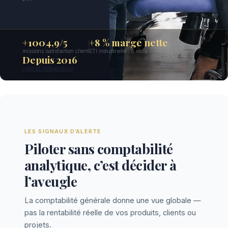
+100
4,9/5
+8 % marge nette
missions
satisfaction client
ETI industrielle · 6 mois
Depuis 2016
cabinet indépendant
LES SIGNAUX D’ALERTE
Piloter sans comptabilité
analytique, c’est décider à
l’aveugle
La comptabilité générale donne une vue globale —
pas la rentabilité réelle de vos produits, clients ou
projets.