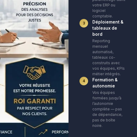
votre ERP ou
logiciel
comptable.
Déploiement &
3
tableaux de
bord
Reporting
mensuel
automatisé,
tableaux co-
construits avec
vos équipes, KPIs
métier intégrés.
Formation &
4
autonomie
Vos équipes
formées jusqu’à
l’autonomie
complète — pas
de dépendance,
pas de boîte
noire.