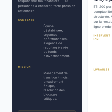
responsable flux financiers — 10
personnes à encadrer, forte pression
ETI 200 per
actionnaire.
comptabilité
structurée. 
CONTEXTE
sur la rentab
Équipe
ligne produit
déstabilisée,
urgences
INTERVENT
opérationnelles,
ION
exigence de
reporting élevée
du fonds
d’investissement.
MISSION
LIVRABLES
Management de
transition 4 mois,
encadrement
équipe,
résolution des
blocages
critiques.