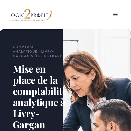
Aller
au
MENU
contenu
COMPTABILITÉ
ANALYTIQUE · LIVRY-
GARGAN & ÎLE-DE-FRANCE
Mise en
place de la
comptabilité
analytique à
Livry-
Gargan