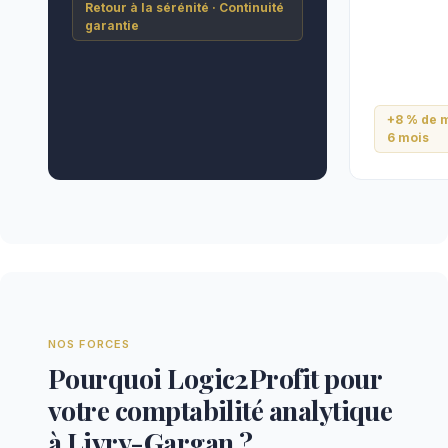
Retour à la sérénité · Continuité
garantie
+8 % de m
6 mois
NOS FORCES
Pourquoi Logic2Profit pour
votre comptabilité analytique
à Livry-Gargan ?