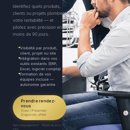
Identifiez quels produits,
clients ou projets plombent
votre rentabilité — et
pilotez avec précision en
moins de 90 jours.
Visibilité par produit,
client, projet ou site
Intégration dans vos
outils existants (ERP,
Excel, logiciel compta)
Formation de vos
équipes incluse —
autonomie garantie
Prendre rendez-
vous
Visio / Présentiel ·
Diagnostic offert
Sans engagement · Réponse sous
24h