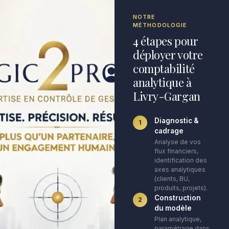
NOTRE
MÉTHODOLOGIE
4 étapes pour
déployer votre
comptabilité
analytique à
Livry-Gargan
Diagnostic &
1
cadrage
Analyse de vos
flux financiers,
identification des
axes analytiques
(clients, BU,
produits, projets).
Construction
2
du modèle
Plan analytique,
paramétrage dans