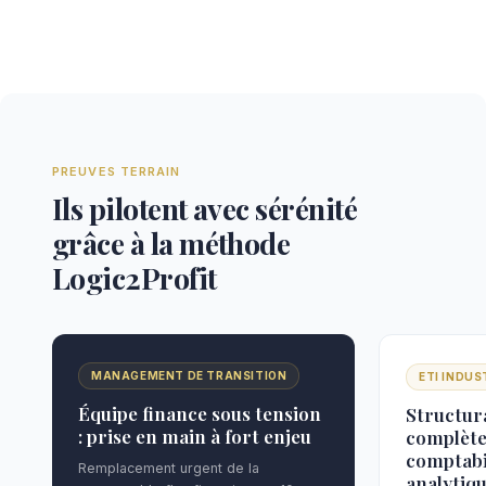
PREUVES TERRAIN
Ils pilotent avec sérénité
grâce à la méthode
Logic2Profit
MANAGEMENT DE TRANSITION
ETI INDUS
Équipe finance sous tension
Structur
: prise en main à fort enjeu
complète
comptabi
Remplacement urgent de la
analytiq