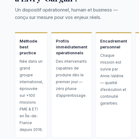
Un dispositif opérationnel, humain et business —
conçu sur mesure pour vos enjeux réels.
Méthode
Profils
Encadrement
best
immédiatement
personnel
practice
opérationnels
Chaque
Née dans un
Des intervenants
mission est
grand
capables de
suivie par
groupe
produire dès le
Anne-Valérie
international,
premier jour —
— qualité
éprouvée
zéro phase
d’exécution et
sur +100
d’apprentissage.
continuité
missions
garanties.
PME & ETI
en Île-de-
France
depuis 2016.