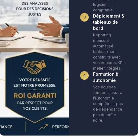
logiciel
comptable.
Déploiement &
3
tableaux de
bord
Reporting
mensuel
automatisé,
tableaux co-
construits avec
vos équipes, KPIs
métier intégrés.
Formation &
4
autonomie
Vos équipes
formées jusqu’à
l’autonomie
complète — pas
de dépendance,
pas de boîte
noire.