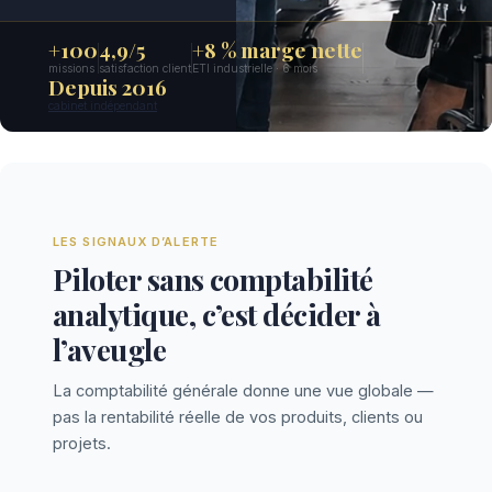
+100
4,9/5
+8 % marge nette
missions
satisfaction client
ETI industrielle · 6 mois
Depuis 2016
cabinet indépendant
LES SIGNAUX D’ALERTE
Piloter sans comptabilité
analytique, c’est décider à
l’aveugle
La comptabilité générale donne une vue globale —
pas la rentabilité réelle de vos produits, clients ou
projets.