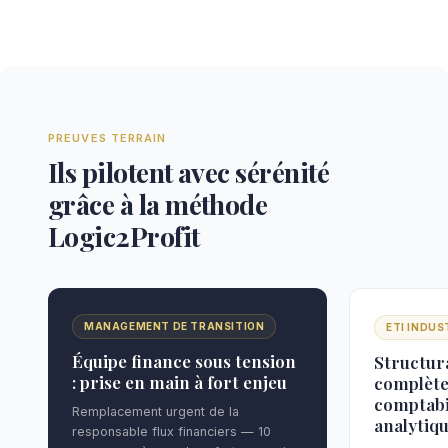
PREUVES TERRAIN
Ils pilotent avec sérénité
grâce à la méthode
Logic2Profit
MANAGEMENT DE TRANSITION
ETI INDUS
Équipe finance sous tension
Structur
: prise en main à fort enjeu
complète
comptabi
Remplacement urgent de la
analytiq
responsable flux financiers — 10