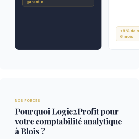
garantie
+8 % de m
6 mois
NOS FORCES
Pourquoi Logic2Profit pour
votre comptabilité analytique
à Blois ?