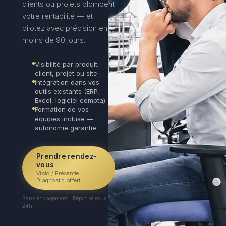
clients ou projets plombent
votre rentabilité — et
pilotez avec précision en
moins de 90 jours.
Visibilité par produit,
client, projet ou site
Intégration dans vos
outils existants (ERP,
Excel, logiciel compta)
Formation de vos
équipes incluse —
autonomie garantie
Prendre rendez-
vous
Visio / Présentiel ·
Diagnostic offert
Sans engagement · Réponse sous
24h