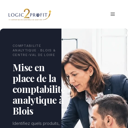
Aller
au
MENU
contenu
COMPTABILITÉ
ANALYTIQUE · BLOIS &
CENTRE-VAL DE LOIRE
Mise en
place de la
comptabilité
analytique à
Blois
Identifiez quels produits,