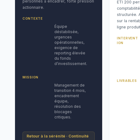
personnes à encadrer, forte pression
ETI 200 per
actionnaire.
comptabilité
structurée. 
CONTEXTE
sur la rentab
Équipe
ligne produit
déstabilisée,
urgences
INTERVENT
opérationnelles,
ION
exigence de
reporting élevée
du fonds
d’investissement.
MISSION
LIVRABLES
Management de
transition 4 mois,
encadrement
équipe,
résolution des
blocages
critiques.
Retour à la sérénité · Continuité