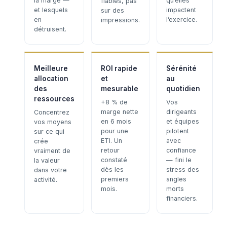
la marge —
qu’elles
fiables, pas
et lesquels
impactent
sur des
en
l’exercice.
impressions.
détruisent.
Meilleure
ROI rapide
Sérénité
allocation
et
au
des
mesurable
quotidien
ressources
+8 % de
Vos
marge nette
dirigeants
Concentrez
en 6 mois
et équipes
vos moyens
pour une
pilotent
sur ce qui
ETI. Un
avec
crée
retour
confiance
vraiment de
constaté
— fini le
la valeur
dès les
stress des
dans votre
premiers
angles
activité.
mois.
morts
financiers.