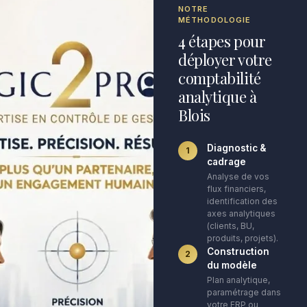
NOTRE
MÉTHODOLOGIE
4 étapes pour
déployer votre
comptabilité
analytique à
Blois
Diagnostic &
1
cadrage
Analyse de vos
flux financiers,
identification des
axes analytiques
(clients, BU,
produits, projets).
Construction
2
du modèle
Plan analytique,
paramétrage dans
votre ERP ou