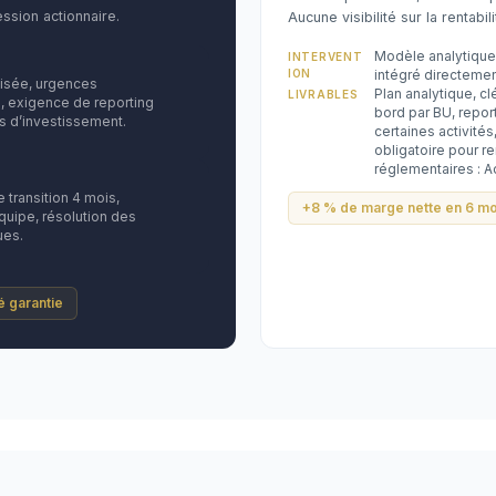
ssion actionnaire.
Aucune visibilité sur la rentabili
Modèle analytique
INTERVENT
ION
intégré directemen
lisée, urgences
Plan analytique, cl
LIVRABLES
, exigence de reporting
bord par BU, repo
s d’investissement.
certaines activités
obligatoire pour re
réglementaires : A
transition 4 mois,
+8 % de marge nette en 6 mo
uipe, résolution des
ues.
té garantie