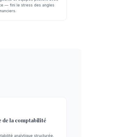
ce — fini le stress des angles
nanciers.
 de la comptabilité
bilité analytique structurée.