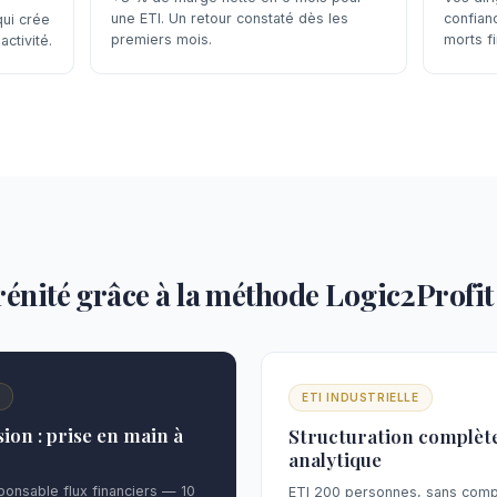
une ETI. Un retour constaté dès les
confian
ui crée
premiers mois.
morts fi
activité.
érénité grâce à la méthode Logic2Profit
N
ETI INDUSTRIELLE
ion : prise en main à
Structuration complète
analytique
onsable flux financiers — 10
ETI 200 personnes, sans compta