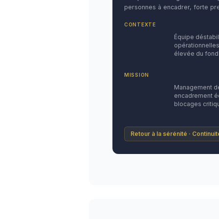
personnes à encadrer, forte pre
CONTEXTE
Équipe déstabi
opérationnelles
élevée du fond
MISSION
Management de 
encadrement éq
blocages critiq
Retour à la sérénité · Continui