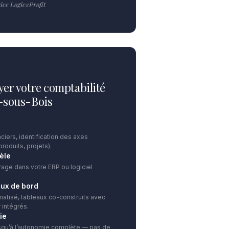
ce Logic2Profit
yer votre comptabilité
y-sous-Bois
ciers, identification des axes
produits, projets).
èle
rage dans votre ERP ou logiciel
aux de bord
atisé, tableaux co-construits avec
 intégrés.
ie
squ’à l’autonomie complète — pas de