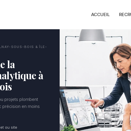
ACCUEIL
RECR
LNAY-SOUS-BOIS & ÎLE-
e la
alytique à
ois
 ou projets plombent
ec précision en moins
jet ou site