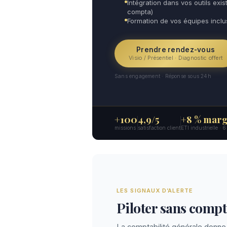
Intégration dans vos outils exist
compta)
Formation de vos équipes incl
Prendre rendez-vous
Visio / Présentiel · Diagnostic offert
Sans engagement · Réponse sous 24h
+100
4,9/5
+8 % marg
missions
satisfaction client
ETI industrielle · 
LES SIGNAUX D’ALERTE
Piloter sans compta
La comptabilité générale donne 