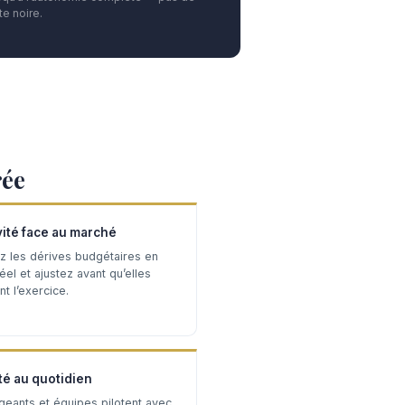
e noire.
rée
vité face au marché
z les dérives budgétaires en
el et ajustez avant qu’elles
t l’exercice.
té au quotidien
igeants et équipes pilotent avec