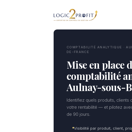
Aller
au
contenu
COMPTABILITÉ ANALYTIQUE · AU
DE-FRANCE
Mise en place d
comptabilité an
Aulnay-sous-B
Identifiez quels produits, clients
votre rentabilité — et pilotez av
de 90 jours.
Visibilité par produit, client, pro