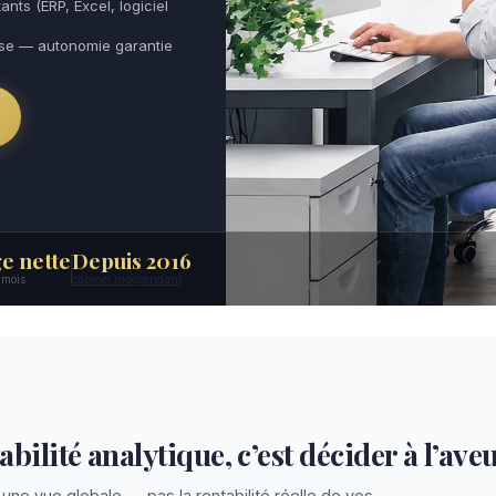
ants (ERP, Excel, logiciel
use — autonomie garantie
e nette
Depuis 2016
6 mois
cabinet indépendant
bilité analytique, c’est décider à l’ave
une vue globale — pas la rentabilité réelle de vos