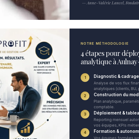
— Anne-Valérie Lancel, Fondatri
NOTRE MÉTHODOLOGIE
4 étapes pour déplo
analytique à Aulna
Diagnostic & cadrage
1
Analyse de vos flux finan
analytiques (clients, BU, 
Construction du mod
2
Plan analytique, paramét
comptable.
Déploiement & table
3
Reporting mensuel autom
vos équipes, KPIs métier
Formation & autonom
4
Vos équipes formées ju