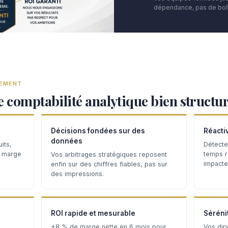
dépendance, pas de boît
TEMENT
e comptabilité analytique bien structu
Décisions fondées sur des
Réacti
données
its,
Détecte
a marge
temps ré
Vos arbitrages stratégiques reposent
impacten
enfin sur des chiffres fiables, pas sur
des impressions.
ROI rapide et mesurable
Séréni
+8 % de marge nette en 6 mois pour
Vos dir