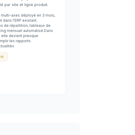
té par site et ligne produit.
 multi-axes déployé en 3 mois,
t dans l’ERP existant.
és de répartition, tableaux de
rting mensuel automatisé.Dans
, elle devient presque
mplir les rapports
ctualités
is