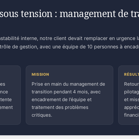
sous tension : management de tra
stabilité interne, notre client devait remplacer en urgence 
ntrôle de gestion, avec une équipe de 10 personnes à encad
MISSION
RÉSUL
ces
Prise en main du management de
Retour
ence
transition pendant 4 mois, avec
pilota
ttente
encadrement de l’équipe et
et mis
sement
traitement des problèmes
appréc
critiques.
financi