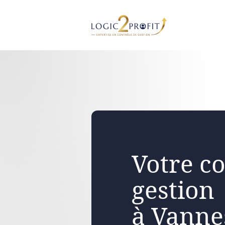
Aller
au
contenu
Votre co
gestion
à Vanne