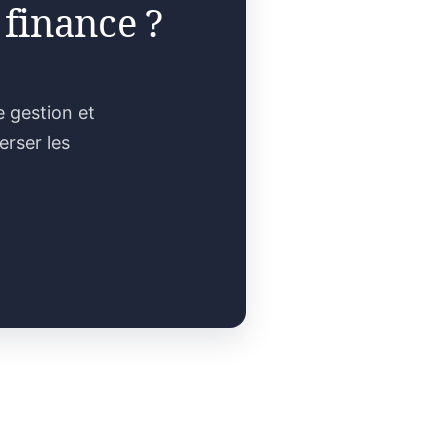
 finance ?
e gestion et
erser les