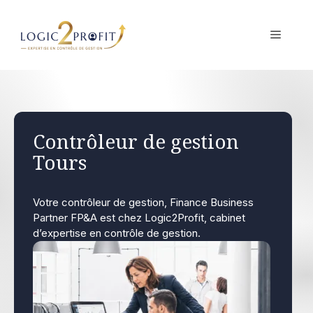
Aller
au
MENU
contenu
Contrôleur de gestion
Tours
Votre contrôleur de gestion, Finance Business
Partner FP&A est chez Logic2Profit, cabinet
d’expertise en contrôle de gestion.