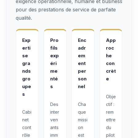
exigence opérationnelle, humaine et business
pour des prestations de service de parfaite
qualité.
Exp
Pro
Enc
App
erti
fils
adr
roc
se
exp
em
he
gra
éri
ent
con
nds
me
per
crèt
gro
nté
son
e
upe
s
nel
s
Obje
Des
Cha
ctif :
Cabi
inter
que
rem
net
ven
missi
ettre
cont
ants
on
du
rôle
imm
est
pilot