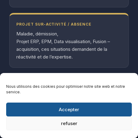
PROJET SUR-ACTIVITÉ / ABSENCE
Maladie, démission,
Projet ERP, EPM, Data visualisation, Fusion –
acquisition, ces situations demandent de la
réactivité et de l’expertise.
CRISE FINANCIÈRE
Nous utilisons des cookies pour optimiser notre site web et notre
service.
Les chiffres sont de plus en plus alarmants. Il
vous faut des experts pour rapidement retrouver
Accepter
de la visibilité et de la rentabilité.
refuser