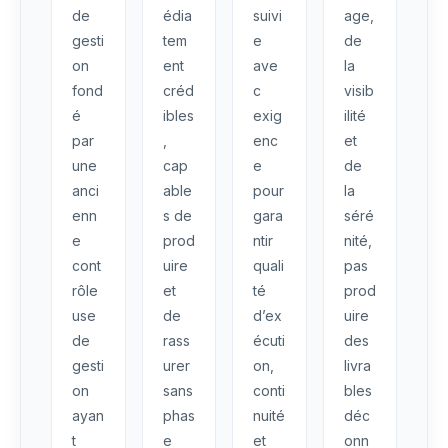
de
édia
suivi
age,
gesti
tem
e
de
on
ent
ave
la
fond
créd
c
visib
é
ibles
exig
ilité
par
,
enc
et
une
cap
e
de
anci
able
pour
la
enn
s de
gara
séré
e
prod
ntir
nité,
cont
uire
quali
pas
rôle
et
té
prod
use
de
d’ex
uire
de
rass
écuti
des
gesti
urer
on,
livra
on
sans
conti
bles
ayan
phas
nuité
déc
t
e
et
onn