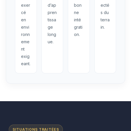
exer
d’ap
bon
ecté
cé
pren
ne
s du
en
tissa
inté
terra
envi
ge
grati
in.
ronn
long
on.
eme
ue.
nt
exig
eant.
SITUATIONS TRAITÉES