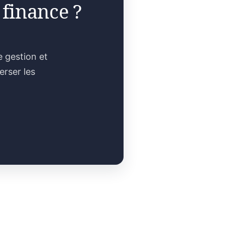
 finance ?
e gestion et
erser les