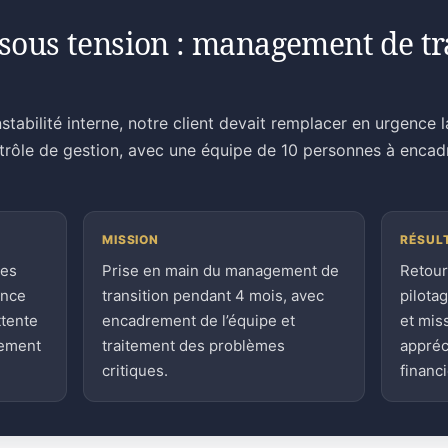
sous tension : management de tra
stabilité interne, notre client devait remplacer en urgence 
ntrôle de gestion, avec une équipe de 10 personnes à encad
MISSION
RÉSUL
ces
Prise en main du management de
Retour
ence
transition pendant 4 mois, avec
pilota
ttente
encadrement de l’équipe et
et mis
sement
traitement des problèmes
appréc
critiques.
financi