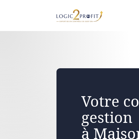
Aller
au
contenu
Votre co
gestion
à Maiso